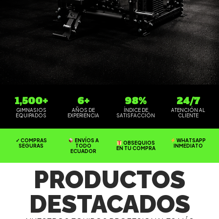
1,500+
6+
98%
24/7
GIMNASIOS
AÑOS DE
ÍNDICE DE
ATENCIÓN AL
EQUIPADOS
EXPERIENCIA
SATISFACCIÓN
CLIENTE
ENVÍOS A
✓ COMPRAS
WHATSAPP
OBSEQUIOS
TODO
SEGURAS
INMEDIATO
EN TU COMPRA
ECUADOR
PRODUCTOS
DESTACADOS