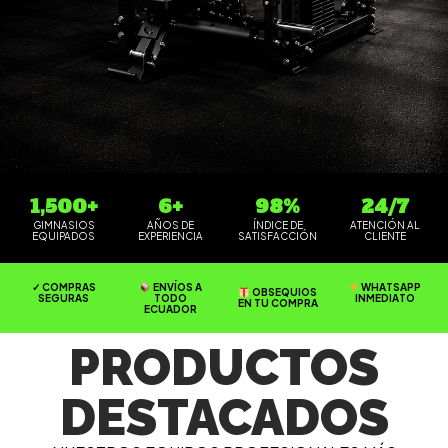
1,500+
6+
98%
24/7
GIMNASIOS
AÑOS DE
ÍNDICE DE
ATENCIÓN AL
EQUIPADOS
EXPERIENCIA
SATISFACCIÓN
CLIENTE
ENVÍOS A
✓ COMPRAS
WHATSAPP
OBSEQUIOS
TODO
SEGURAS
INMEDIATO
EN TU COMPRA
ECUADOR
PRODUCTOS
DESTACADOS